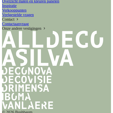
Overzicht maten en kleuren panelen
Inspiratie
Verkooppunten
Veelgestelde vragen
Contact
Contactaanvraag
Onze andere vestigingen
© 2026 Bushbaum